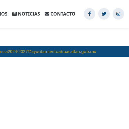
IOS
NOTICIAS
CONTACTO
encia2024-2027@ayuntamientoahuacatlan.gob.mx